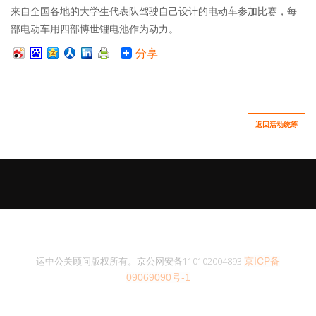
来自全国各地的大学生代表队驾驶自己设计的电动车参加比赛，每
部电动车用四部博世锂电池作为动力。
分享
返回活动统筹
运中公关顾问版权所有。京公网安备110102004893
ICP
京
备
09069090
-1
号