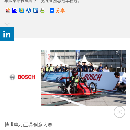
车队集结长城脚下，竞逐亚洲总冠军桂冠。
分享
博世电动工具创意大赛